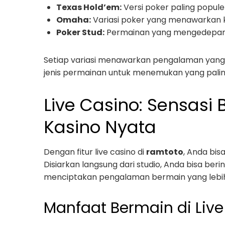
Texas Hold’em:
Versi poker paling populer
Omaha:
Variasi poker yang menawarkan k
Poker Stud:
Permainan yang mengedepanka
Setiap variasi menawarkan pengalaman yang u
jenis permainan untuk menemukan yang palin
Live Casino: Sensasi 
Kasino Nyata
Dengan fitur live casino di
ramtoto
, Anda bis
Disiarkan langsung dari studio, Anda bisa beri
menciptakan pengalaman bermain yang lebih
Manfaat Bermain di Liv