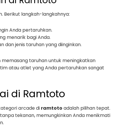
n di Ramtoto
. Berikut langkah-langkahnya:
ngin Anda pertaruhkan.
ng menarik bagi Anda.
 dan jenis taruhan yang diinginkan.
lum memasang taruhan untuk meningkatkan
im atau atlet yang Anda pertaruhkan sangat
ai di Ramtoto
kategori arcade di
ramtoto
adalah pilihan tepat.
tanpa tekanan, memungkinkan Anda menikmati
n.