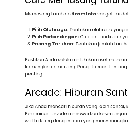
Cara Memasang Taruha
Memasang taruhan di
ramtoto
sangat mudah
Pilih Olahraga:
Tentukan olahraga yang i
Pilih Pertandingan:
Cari pertandingan ya
Pasang Taruhan:
Tentukan jumlah taruhan
Pastikan Anda selalu melakukan riset sebe
kemungkinan menang. Pengetahuan tentang t
penting.
Arcade: Hiburan Sant
Jika Anda mencari hiburan yang lebih santai, 
Permainan arcade menawarkan kesenangan 
waktu luang dengan cara yang menyenangka