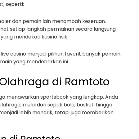
, seperti:
ealer dan pemain lain menambah keseruan.
hat setiap langkah permainan secara langsung.
ang mendekati kasino fisik.
live casino menjadi pilihan favorit banyak pemain.
main yang mendebarkan ini.
 Olahraga di Ramtoto
ga menawarkan sportsbook yang lengkap. Anda
ahraga, mulai dari sepak bola, basket, hingga
menjadi lebih menarik, tetapi juga memberikan