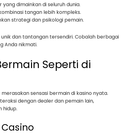
 yang dimainkan di seluruh dunia.
ombinasi tangan lebih kompleks.
n strategi dan psikologi pemain.
nik dan tantangan tersendiri. Cobalah berbagai
g Anda nikmati.
Bermain Seperti di
a merasakan sensasi bermain di kasino nyata.
nteraksi dengan dealer dan pemain lain,
 hidup.
e Casino