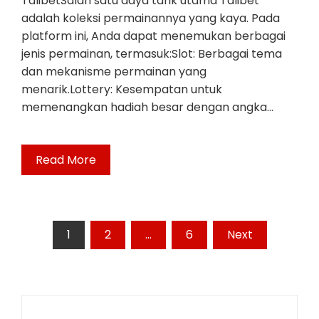
TalibetSalah satu daya tarik utama Talibet
adalah koleksi permainannya yang kaya. Pada
platform ini, Anda dapat menemukan berbagai
jenis permainan, termasuk:Slot: Berbagai tema
dan mekanisme permainan yang
menarik.Lottery: Kesempatan untuk
memenangkan hadiah besar dengan angka…
Read More
Posts
1
2
…
6
Next
pagination