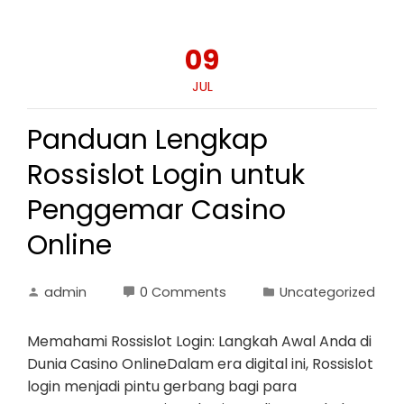
09
JUL
Panduan Lengkap
Rossislot Login untuk
Penggemar Casino
Online
admin
0 Comments
Uncategorized
Memahami Rossislot Login: Langkah Awal Anda di
Dunia Casino OnlineDalam era digital ini, Rossislot
login menjadi pintu gerbang bagi para