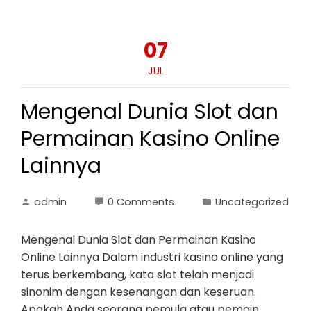
07
JUL
Mengenal Dunia Slot dan
Permainan Kasino Online
Lainnya
admin
0 Comments
Uncategorized
Mengenal Dunia Slot dan Permainan Kasino
Online Lainnya Dalam industri kasino online yang
terus berkembang, kata slot telah menjadi
sinonim dengan kesenangan dan keseruan.
Apakah Anda seorang pemula atau pemain