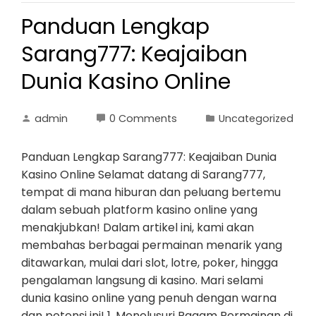
Panduan Lengkap
Sarang777: Keajaiban
Dunia Kasino Online
admin
0 Comments
Uncategorized
Panduan Lengkap Sarang777: Keajaiban Dunia
Kasino Online Selamat datang di Sarang777,
tempat di mana hiburan dan peluang bertemu
dalam sebuah platform kasino online yang
menakjubkan! Dalam artikel ini, kami akan
membahas berbagai permainan menarik yang
ditawarkan, mulai dari slot, lotre, poker, hingga
pengalaman langsung di kasino. Mari selami
dunia kasino online yang penuh dengan warna
dan potensi ini! 1. Menelusuri Ragam Permainan di