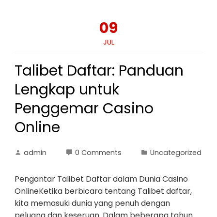
09
JUL
Talibet Daftar: Panduan
Lengkap untuk
Penggemar Casino
Online
admin
0 Comments
Uncategorized
Pengantar Talibet Daftar dalam Dunia Casino
OnlineKetika berbicara tentang Talibet daftar,
kita memasuki dunia yang penuh dengan
peluang dan keseruan. Dalam beberapa tahun