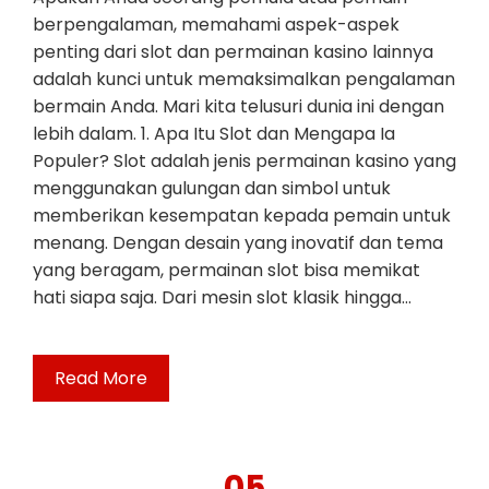
berpengalaman, memahami aspek-aspek
penting dari slot dan permainan kasino lainnya
adalah kunci untuk memaksimalkan pengalaman
bermain Anda. Mari kita telusuri dunia ini dengan
lebih dalam. 1. Apa Itu Slot dan Mengapa Ia
Populer? Slot adalah jenis permainan kasino yang
menggunakan gulungan dan simbol untuk
memberikan kesempatan kepada pemain untuk
menang. Dengan desain yang inovatif dan tema
yang beragam, permainan slot bisa memikat
hati siapa saja. Dari mesin slot klasik hingga…
Read More
05