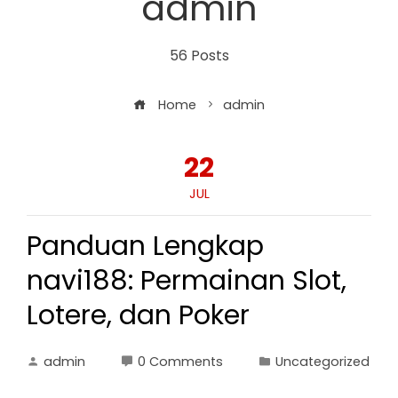
admin
56 Posts
Home
admin
22
JUL
Panduan Lengkap
navi188: Permainan Slot,
Lotere, dan Poker
admin
0 Comments
Uncategorized