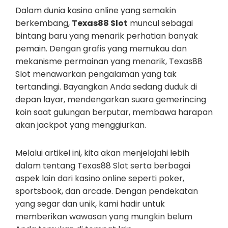
Dalam dunia kasino online yang semakin
berkembang,
Texas88 Slot
muncul sebagai
bintang baru yang menarik perhatian banyak
pemain. Dengan grafis yang memukau dan
mekanisme permainan yang menarik, Texas88
Slot menawarkan pengalaman yang tak
tertandingi. Bayangkan Anda sedang duduk di
depan layar, mendengarkan suara gemerincing
koin saat gulungan berputar, membawa harapan
akan jackpot yang menggiurkan.
Melalui artikel ini, kita akan menjelajahi lebih
dalam tentang Texas88 Slot serta berbagai
aspek lain dari kasino online seperti poker,
sportsbook, dan arcade. Dengan pendekatan
yang segar dan unik, kami hadir untuk
memberikan wawasan yang mungkin belum