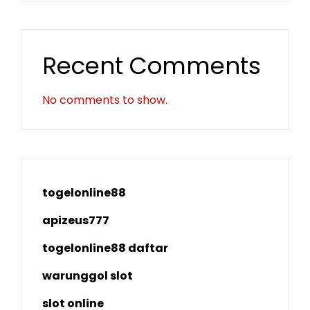
Recent Comments
No comments to show.
togelonline88
apizeus777
togelonline88 daftar
warunggol slot
slot online