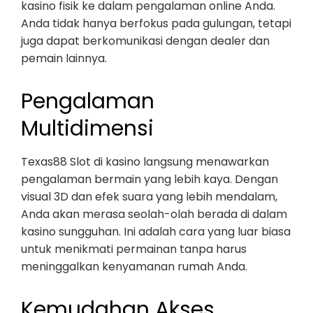
kasino fisik ke dalam pengalaman online Anda.
Anda tidak hanya berfokus pada gulungan, tetapi
juga dapat berkomunikasi dengan dealer dan
pemain lainnya.
Pengalaman
Multidimensi
Texas88 Slot di kasino langsung menawarkan
pengalaman bermain yang lebih kaya. Dengan
visual 3D dan efek suara yang lebih mendalam,
Anda akan merasa seolah-olah berada di dalam
kasino sungguhan. Ini adalah cara yang luar biasa
untuk menikmati permainan tanpa harus
meninggalkan kenyamanan rumah Anda.
Kemudahan Akses