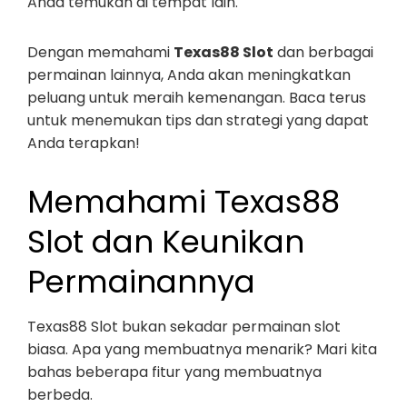
Anda temukan di tempat lain.
Dengan memahami
Texas88 Slot
dan berbagai
permainan lainnya, Anda akan meningkatkan
peluang untuk meraih kemenangan. Baca terus
untuk menemukan tips dan strategi yang dapat
Anda terapkan!
Memahami Texas88
Slot dan Keunikan
Permainannya
Texas88 Slot bukan sekadar permainan slot
biasa. Apa yang membuatnya menarik? Mari kita
bahas beberapa fitur yang membuatnya
berbeda.