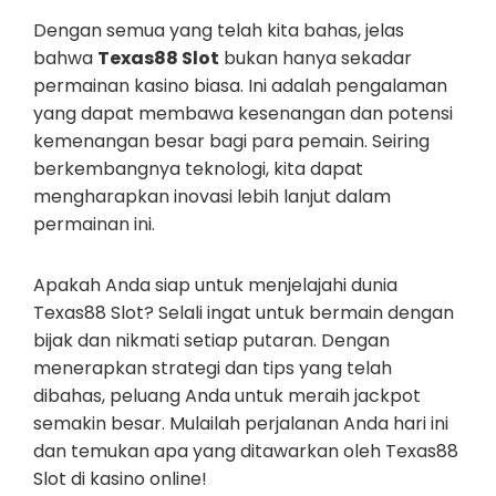
Dengan semua yang telah kita bahas, jelas
bahwa
Texas88 Slot
bukan hanya sekadar
permainan kasino biasa. Ini adalah pengalaman
yang dapat membawa kesenangan dan potensi
kemenangan besar bagi para pemain. Seiring
berkembangnya teknologi, kita dapat
mengharapkan inovasi lebih lanjut dalam
permainan ini.
Apakah Anda siap untuk menjelajahi dunia
Texas88 Slot? Selali ingat untuk bermain dengan
bijak dan nikmati setiap putaran. Dengan
menerapkan strategi dan tips yang telah
dibahas, peluang Anda untuk meraih jackpot
semakin besar. Mulailah perjalanan Anda hari ini
dan temukan apa yang ditawarkan oleh Texas88
Slot di kasino online!