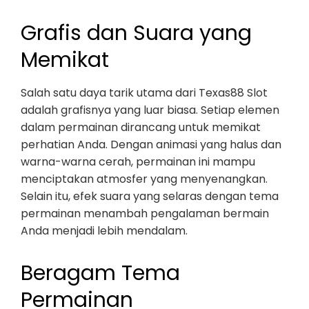
Grafis dan Suara yang
Memikat
Salah satu daya tarik utama dari Texas88 Slot
adalah grafisnya yang luar biasa. Setiap elemen
dalam permainan dirancang untuk memikat
perhatian Anda. Dengan animasi yang halus dan
warna-warna cerah, permainan ini mampu
menciptakan atmosfer yang menyenangkan.
Selain itu, efek suara yang selaras dengan tema
permainan menambah pengalaman bermain
Anda menjadi lebih mendalam.
Beragam Tema
Permainan