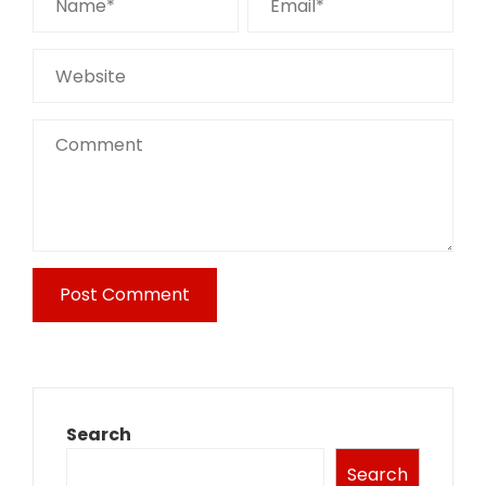
Search
Search