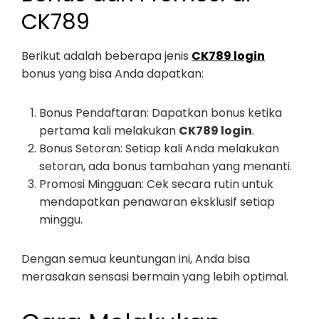
CK789
Berikut adalah beberapa jenis
CK789 login
bonus yang bisa Anda dapatkan:
Bonus Pendaftaran: Dapatkan bonus ketika
pertama kali melakukan
CK789 login
.
Bonus Setoran: Setiap kali Anda melakukan
setoran, ada bonus tambahan yang menanti.
Promosi Mingguan: Cek secara rutin untuk
mendapatkan penawaran eksklusif setiap
minggu.
Dengan semua keuntungan ini, Anda bisa
merasakan sensasi bermain yang lebih optimal.