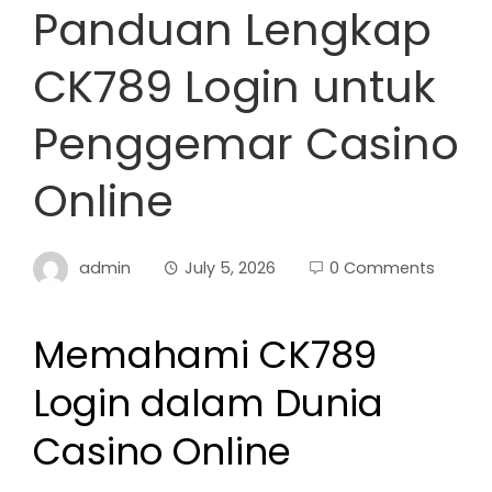
Panduan Lengkap
CK789 Login untuk
Penggemar Casino
Online
admin
July 5, 2026
0 Comments
Memahami CK789
Login dalam Dunia
Casino Online