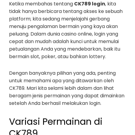
Ketika membahas tentang
CK789 login
, kita
tidak hanya berbicara tentang akses ke sebuah
platform; kita sedang menjelajahi gerbang
menuju pengalaman bermain yang kaya akan
peluang. Dalam dunia casino online, login yang
cepat dan mudah adalah kunci untuk memulai
petualangan Anda yang mendebarkan, baik itu
bermain slot, poker, atau bahkan lottery.
Dengan banyaknya pilihan yang ada, penting
untuk memahami apa yang ditawarkan oleh
CK789. Mari kita selami lebih dalam dan lihat
beragam jenis permainan yang dapat dimainkan
setelah Anda berhasil melakukan login.
Variasi Permainan di
CK789