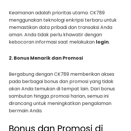
Keamanan adalah prioritas utama. CK789
menggunakan teknologi enkripsi terbaru untuk
memastikan data pribadi dan transaksi Anda
aman. Anda tidak perlu khawatir dengan
kebocoran informasi saat melakukan
login
.
2. Bonus Menarik dan Promosi
Bergabung dengan CK789 memberikan akses
pada berbagai bonus dan promosi yang tidak
akan Anda temukan di tempat lain. Dari bonus
sambutan hingga promosi harian, semua ini
dirancang untuk meningkatkan pengalaman
bermain Anda.
Bonus dan Promosi di