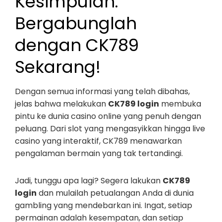
Kesimpulan:
Bergabunglah
dengan CK789
Sekarang!
Dengan semua informasi yang telah dibahas,
jelas bahwa melakukan
CK789 login
membuka
pintu ke dunia casino online yang penuh dengan
peluang. Dari slot yang mengasyikkan hingga live
casino yang interaktif, CK789 menawarkan
pengalaman bermain yang tak tertandingi.
Jadi, tunggu apa lagi? Segera lakukan
CK789
login
dan mulailah petualangan Anda di dunia
gambling yang mendebarkan ini. Ingat, setiap
permainan adalah kesempatan, dan setiap