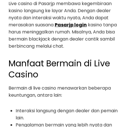
Live casino di Pasarjp membawa kegembiraan
kasino langsung ke layar Anda. Dengan dealer
nyata dan interaksi waktu nyata, Anda dapat
merasakan suasana
Pasarjp login
kasino tanpa
harus meninggalkan rumah. Misalnya, Anda bisa
bermain blackjack dengan dealer cantik sambil
berbincang melalui chat.
Manfaat Bermain di Live
Casino
Bermain di live casino menawarkan beberapa
keuntungan, antara lain:
Interaksi langsung dengan dealer dan pemain
lain.
Pengalaman bermain yang lebih nyata dan