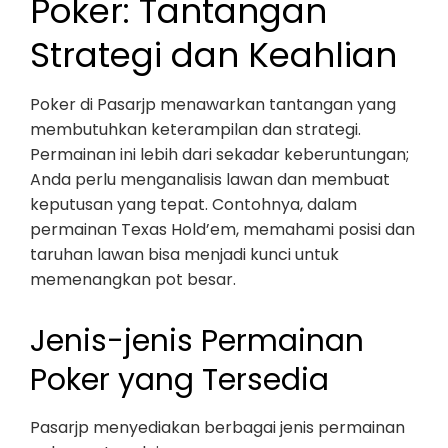
Poker: Tantangan
Strategi dan Keahlian
Poker di Pasarjp menawarkan tantangan yang
membutuhkan keterampilan dan strategi.
Permainan ini lebih dari sekadar keberuntungan;
Anda perlu menganalisis lawan dan membuat
keputusan yang tepat. Contohnya, dalam
permainan Texas Hold’em, memahami posisi dan
taruhan lawan bisa menjadi kunci untuk
memenangkan pot besar.
Jenis-jenis Permainan
Poker yang Tersedia
Pasarjp menyediakan berbagai jenis permainan