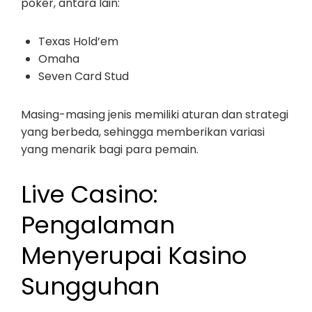
poker, antara lain:
Texas Hold’em
Omaha
Seven Card Stud
Masing-masing jenis memiliki aturan dan strategi
yang berbeda, sehingga memberikan variasi
yang menarik bagi para pemain.
Live Casino:
Pengalaman
Menyerupai Kasino
Sungguhan