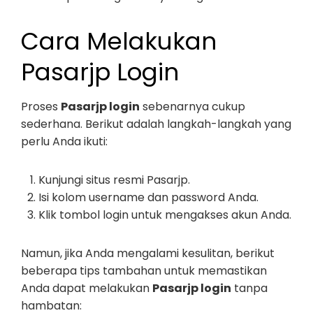
Cara Melakukan
Pasarjp Login
Proses
Pasarjp login
sebenarnya cukup
sederhana. Berikut adalah langkah-langkah yang
perlu Anda ikuti:
Kunjungi situs resmi Pasarjp.
Isi kolom username dan password Anda.
Klik tombol login untuk mengakses akun Anda.
Namun, jika Anda mengalami kesulitan, berikut
beberapa tips tambahan untuk memastikan
Anda dapat melakukan
Pasarjp login
tanpa
hambatan: