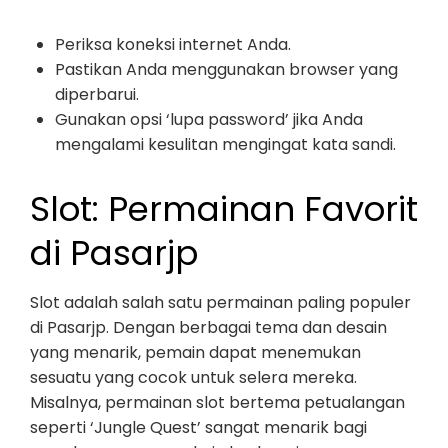
Periksa koneksi internet Anda.
Pastikan Anda menggunakan browser yang
diperbarui.
Gunakan opsi ‘lupa password’ jika Anda
mengalami kesulitan mengingat kata sandi.
Slot: Permainan Favorit
di Pasarjp
Slot adalah salah satu permainan paling populer
di Pasarjp. Dengan berbagai tema dan desain
yang menarik, pemain dapat menemukan
sesuatu yang cocok untuk selera mereka.
Misalnya, permainan slot bertema petualangan
seperti ‘Jungle Quest’ sangat menarik bagi