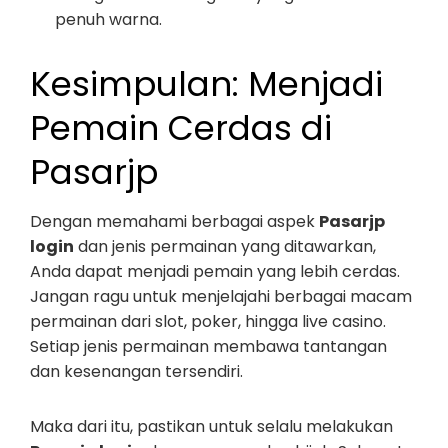
penuh warna.
Kesimpulan: Menjadi
Pemain Cerdas di
Pasarjp
Dengan memahami berbagai aspek
Pasarjp
login
dan jenis permainan yang ditawarkan,
Anda dapat menjadi pemain yang lebih cerdas.
Jangan ragu untuk menjelajahi berbagai macam
permainan dari slot, poker, hingga live casino.
Setiap jenis permainan membawa tantangan
dan kesenangan tersendiri.
Maka dari itu, pastikan untuk selalu melakukan