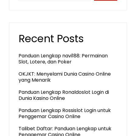
Recent Posts
Panduan Lengkap navi188: Permainan
Slot, Lotere, dan Poker
OKJKT: Menyelami Dunia Casino Online
yang Menarik
Panduan Lengkap Ronaldoslot Login di
Dunia Kasino Online
Panduan Lengkap Rossislot Login untuk
Penggemar Casino Online
Talibet Daftar: Panduan Lengkap untuk
Penggemar Casino Online