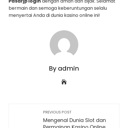
Pasarjp login
dengan aman dan bijak. Selamat
bermain dan semoga keberuntungan selalu
menyertai Anda di dunia kasino online ini!
By admin
PREVIOUS POST
Mengenal Dunia Slot dan
Permainan Kasino Online