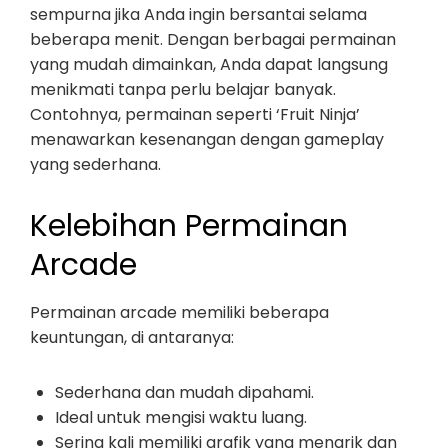
sempurna jika Anda ingin bersantai selama
beberapa menit. Dengan berbagai permainan
yang mudah dimainkan, Anda dapat langsung
menikmati tanpa perlu belajar banyak.
Contohnya, permainan seperti ‘Fruit Ninja’
menawarkan kesenangan dengan gameplay
yang sederhana.
Kelebihan Permainan
Arcade
Permainan arcade memiliki beberapa
keuntungan, di antaranya:
Sederhana dan mudah dipahami.
Ideal untuk mengisi waktu luang.
Sering kali memiliki grafik yang menarik dan