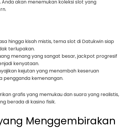
, Anda akan menemukan koleksi slot yang
rn.
a hingga kisah mistis, tema slot di Datukwin siap
ak terlupakan.
ng menang yang sangat besar, jackpot progresif
njadi kenyataan.
nyajikan kejutan yang menambah keseruan
ngga pengganda kemenangan.
rikan grafis yang memukau dan suara yang realistis,
 berada di kasino fisik.
 yang Menggembirakan