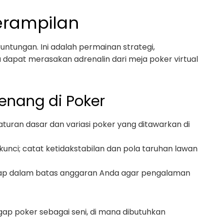
terampilan
tungan. Ini adalah permainan strategi,
a dapat merasakan adrenalin dari meja poker virtual
Menang di Poker
turan dasar dan variasi poker yang ditawarkan di
nci; catat ketidakstabilan dan pola taruhan lawan
tap dalam batas anggaran Anda agar pengalaman
 poker sebagai seni, di mana dibutuhkan