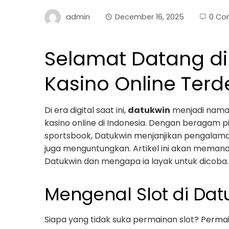
admin
December 16, 2025
0 Co
Selamat Datang di
Kasino Online Ter
Di era digital saat ini,
datukwin
menjadi nama 
kasino online di Indonesia. Dengan beragam pil
sportsbook, Datukwin menjanjikan pengalama
juga menguntungkan. Artikel ini akan memand
Datukwin dan mengapa ia layak untuk dicoba.
Mengenal Slot di Dat
Siapa yang tidak suka permainan slot? Perma