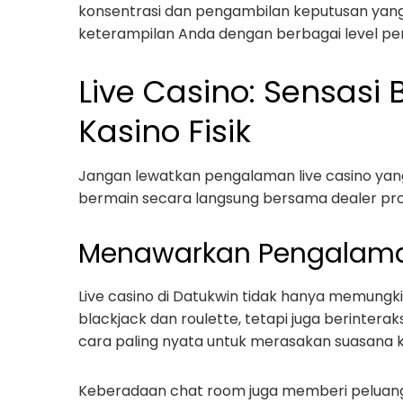
konsentrasi dan pengambilan keputusan yang
keterampilan Anda dengan berbagai level pe
Live Casino: Sensasi 
Kasino Fisik
Jangan lewatkan pengalaman live casino yang 
bermain secara langsung bersama dealer profe
Menawarkan Pengalaman
Live casino di Datukwin tidak hanya memung
blackjack dan roulette, tetapi juga berinteraks
cara paling nyata untuk merasakan suasana k
Keberadaan chat room juga memberi peluang 