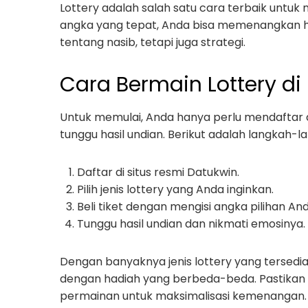
Lottery adalah salah satu cara terbaik untu
angka yang tepat, Anda bisa memenangkan had
tentang nasib, tetapi juga strategi.
Cara Bermain Lottery di
Untuk memulai, Anda hanya perlu mendaftar dan
tunggu hasil undian. Berikut adalah langkah-
Daftar di situs resmi Datukwin.
Pilih jenis lottery yang Anda inginkan.
Beli tiket dengan mengisi angka pilihan And
Tunggu hasil undian dan nikmati emosinya.
Dengan banyaknya jenis lottery yang tersedia
dengan hadiah yang berbeda-beda. Pastikan 
permainan untuk maksimalisasi kemenangan.