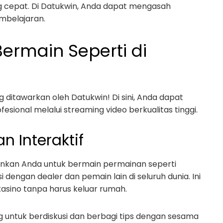
 cepat. Di Datukwin, Anda dapat mengasah
mbelajaran.
Bermain Seperti di
ditawarkan oleh Datukwin! Di sini, Anda dapat
sional melalui streaming video berkualitas tinggi.
 Interaktif
kinkan Anda untuk bermain permainan seperti
i dengan dealer dan pemain lain di seluruh dunia. Ini
asino tanpa harus keluar rumah.
untuk berdiskusi dan berbagi tips dengan sesama