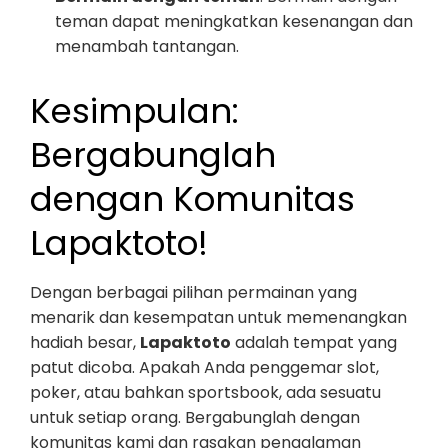
teman dapat meningkatkan kesenangan dan
menambah tantangan.
Kesimpulan:
Bergabunglah
dengan Komunitas
Lapaktoto!
Dengan berbagai pilihan permainan yang
menarik dan kesempatan untuk memenangkan
hadiah besar,
Lapaktoto
adalah tempat yang
patut dicoba. Apakah Anda penggemar slot,
poker, atau bahkan sportsbook, ada sesuatu
untuk setiap orang. Bergabunglah dengan
komunitas kami dan rasakan pengalaman