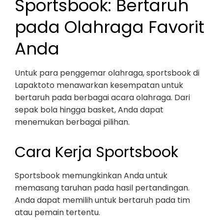
Sportsbook: Bertaruh
pada Olahraga Favorit
Anda
Untuk para penggemar olahraga, sportsbook di
Lapaktoto menawarkan kesempatan untuk
bertaruh pada berbagai acara olahraga. Dari
sepak bola hingga basket, Anda dapat
menemukan berbagai pilihan.
Cara Kerja Sportsbook
Sportsbook memungkinkan Anda untuk
memasang taruhan pada hasil pertandingan.
Anda dapat memilih untuk bertaruh pada tim
atau pemain tertentu.