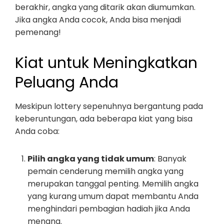
berakhir, angka yang ditarik akan diumumkan.
Jika angka Anda cocok, Anda bisa menjadi
pemenang!
Kiat untuk Meningkatkan
Peluang Anda
Meskipun lottery sepenuhnya bergantung pada
keberuntungan, ada beberapa kiat yang bisa
Anda coba:
Pilih angka yang tidak umum
: Banyak
pemain cenderung memilih angka yang
merupakan tanggal penting. Memilih angka
yang kurang umum dapat membantu Anda
menghindari pembagian hadiah jika Anda
menang.