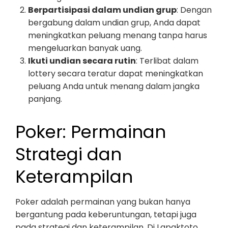
Berpartisipasi dalam undian grup
: Dengan
bergabung dalam undian grup, Anda dapat
meningkatkan peluang menang tanpa harus
mengeluarkan banyak uang.
Ikuti undian secara rutin
: Terlibat dalam
lottery secara teratur dapat meningkatkan
peluang Anda untuk menang dalam jangka
panjang.
Poker: Permainan
Strategi dan
Keterampilan
Poker adalah permainan yang bukan hanya
bergantung pada keberuntungan, tetapi juga
pada strategi dan keterampilan. Di Lapaktoto,