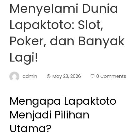
Menyelami Dunia
Lapaktoto: Slot,
Poker, dan Banyak
Lagi!
admin
May 23, 2026
0 Comments
Mengapa Lapaktoto
Menjadi Pilihan
Utama?