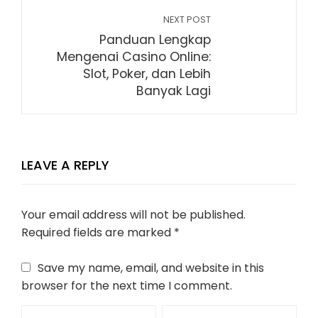
NEXT POST
Panduan Lengkap
Mengenai Casino Online:
Slot, Poker, dan Lebih
Banyak Lagi
LEAVE A REPLY
Your email address will not be published.
Required fields are marked
*
Save my name, email, and website in this
browser for the next time I comment.