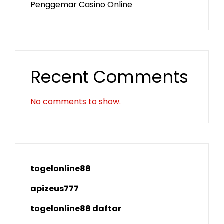
Penggemar Casino Online
Recent Comments
No comments to show.
togelonline88
apizeus777
togelonline88 daftar