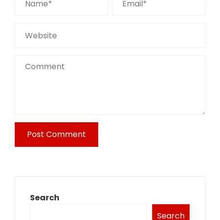
Search
Search