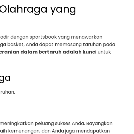
 Olahraga yang
hadir dengan sportsbook yang menawarkan
ingga basket, Anda dapat memasang taruhan pada
eranian dalam bertaruh adalah kunci
untuk
aga
ruhan.
.
meningkatkan peluang sukses Anda. Bayangkan
raih kemenangan, dan Anda juga mendapatkan