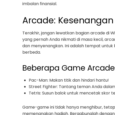
imbalan finansial.
Arcade: Kesenangan 
Terakhir, jangan lewatkan bagian arcade di 
yang pernah Anda nikmati di masa kecil, a
dan menyenangkan. Ini adalah tempat untuk 
berbeda.
Beberapa Game Arcade 
Pac-Man: Makan titik dan hindari hantu!
Street Fighter: Tantang teman Anda dalam
Tetris: Susun balok untuk mencetak skor te
Game-game ini tidak hanya menghibur, teta
memenangkan hadiah. Bergabunglah dengan 