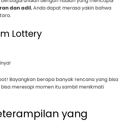
m berbagai undian dengan hadiah yang mencapai
ran dan adil
, Anda dapat merasa yakin bahwa
tara.
am Lottery
lnya!
pot! Bayangkan berapa banyak rencana yang bisa
 bisa meresapi momen itu sambil menikmati
Keterampilan yang