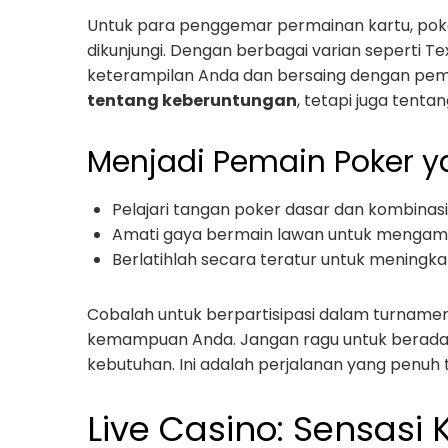
Untuk para penggemar permainan kartu, pok
dikunjungi. Dengan berbagai varian seperti 
keterampilan Anda dan bersaing dengan pemain
tentang keberuntungan
, tetapi juga tenta
Menjadi Pemain Poker y
Pelajari tangan poker dasar dan kombinas
Amati gaya bermain lawan untuk mengambi
Berlatihlah secara teratur untuk mening
Cobalah untuk berpartisipasi dalam turnamen
kemampuan Anda. Jangan ragu untuk beradap
kebutuhan. Ini adalah perjalanan yang penuh
Live Casino: Sensasi