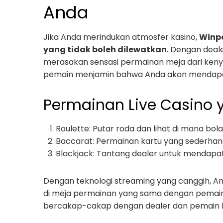
Anda
Jika Anda merindukan atmosfer kasino,
Winp
yang tidak boleh dilewatkan
. Dengan deale
merasakan sensasi permainan meja dari kenya
pemain menjamin bahwa Anda akan mendap
Permainan Live Casino 
Roulette: Putar roda dan lihat di mana bola
Baccarat: Permainan kartu yang sederha
Blackjack: Tantang dealer untuk mendapat
Dengan teknologi streaming yang canggih, A
di meja permainan yang sama dengan pemain 
bercakap-cakap dengan dealer dan pemain 