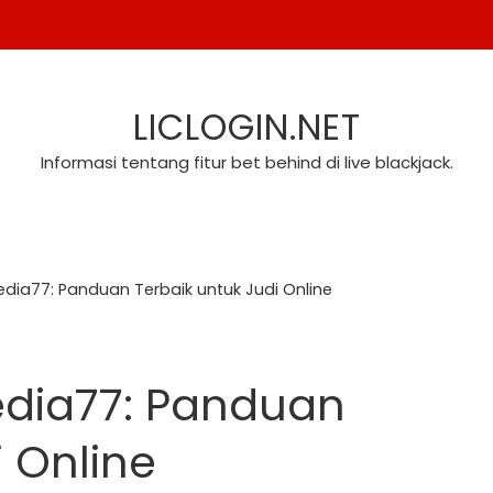
LICLOGIN.NET
Informasi tentang fitur bet behind di live blackjack.
edia77: Panduan Terbaik untuk Judi Online
edia77: Panduan
i Online