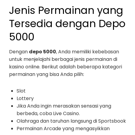
Jenis Permainan yang
Tersedia dengan Depo
5000
Dengan
depo 5000
, Anda memiliki kebebasan
untuk menjelajahi berbagai jenis permainan di
kasino online. Berikut adalah beberapa kategori
permainan yang bisa Anda pilih:
Slot
Lottery
Jika Anda ingin merasakan sensasi yang
berbeda, coba Live Casino.
Olahraga dan taruhan langsung di Sportsbook
Permainan Arcade yang mengasyikkan