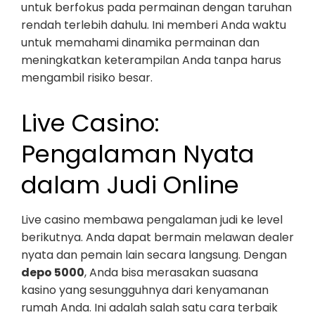
untuk berfokus pada permainan dengan taruhan
rendah terlebih dahulu. Ini memberi Anda waktu
untuk memahami dinamika permainan dan
meningkatkan keterampilan Anda tanpa harus
mengambil risiko besar.
Live Casino:
Pengalaman Nyata
dalam Judi Online
Live casino membawa pengalaman judi ke level
berikutnya. Anda dapat bermain melawan dealer
nyata dan pemain lain secara langsung. Dengan
depo 5000
, Anda bisa merasakan suasana
kasino yang sesungguhnya dari kenyamanan
rumah Anda. Ini adalah salah satu cara terbaik