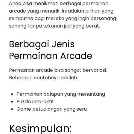
Anda bisa menikmati berbagai permainan
arcade yang menarik. Ini adalah pilihan yang
sempurna bagi mereka yang ingin bersenang-
senang tanpa tekanan judi yang berat.
Berbagai Jenis
Permainan Arcade
Permainan arcade bisa sangat bervariasi.
Beberapa contohnya adalah:
Permainan balapan yang menantang
Puzzle interaktif
Game petualangan yang seru
Kesimpulan: