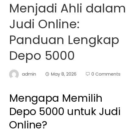
Menjadi Ahli dalam
Judi Online:
Panduan Lengkap
Depo 5000
admin
May 8, 2026
0 Comments
Mengapa Memilih
Depo 5000 untuk Judi
Online?