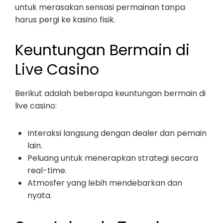
untuk merasakan sensasi permainan tanpa
harus pergi ke kasino fisik.
Keuntungan Bermain di
Live Casino
Berikut adalah beberapa keuntungan bermain di
live casino:
Interaksi langsung dengan dealer dan pemain
lain.
Peluang untuk menerapkan strategi secara
real-time.
Atmosfer yang lebih mendebarkan dan
nyata.