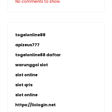
No comments to show.
togelonline88
apizeus777
togelonline88 daftar
warunggol slot
slot online
slot qris
slot online
https://liclogin.net