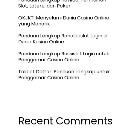
Slot, Lotere, dan Poker
OKJKT: Menyelami Dunia Casino Online
yang Menarik
Panduan Lengkap Ronaldoslot Login di
Dunia Kasino Online
Panduan Lengkap Rossislot Login untuk
Penggemar Casino Online
Talibet Daftar: Panduan Lengkap untuk
Penggemar Casino Online
Recent Comments