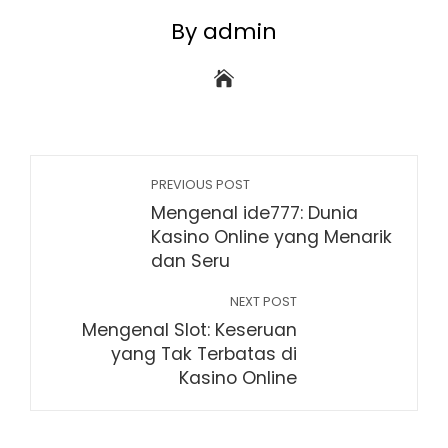
By admin
PREVIOUS POST
Mengenal ide777: Dunia
Kasino Online yang Menarik
dan Seru
NEXT POST
Mengenal Slot: Keseruan
yang Tak Terbatas di
Kasino Online