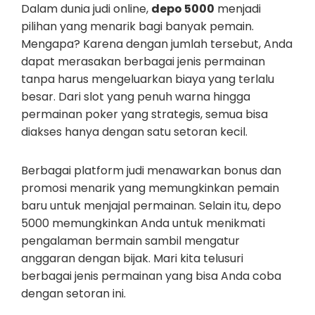
Dalam dunia judi online,
depo 5000
menjadi
pilihan yang menarik bagi banyak pemain.
Mengapa? Karena dengan jumlah tersebut, Anda
dapat merasakan berbagai jenis permainan
tanpa harus mengeluarkan biaya yang terlalu
besar. Dari slot yang penuh warna hingga
permainan poker yang strategis, semua bisa
diakses hanya dengan satu setoran kecil.
Berbagai platform judi menawarkan bonus dan
promosi menarik yang memungkinkan pemain
baru untuk menjajal permainan. Selain itu, depo
5000 memungkinkan Anda untuk menikmati
pengalaman bermain sambil mengatur
anggaran dengan bijak. Mari kita telusuri
berbagai jenis permainan yang bisa Anda coba
dengan setoran ini.