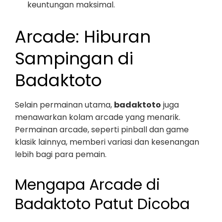
keuntungan maksimal.
Arcade: Hiburan
Sampingan di
Badaktoto
Selain permainan utama,
badaktoto
juga
menawarkan kolam arcade yang menarik.
Permainan arcade, seperti pinball dan game
klasik lainnya, memberi variasi dan kesenangan
lebih bagi para pemain.
Mengapa Arcade di
Badaktoto Patut Dicoba