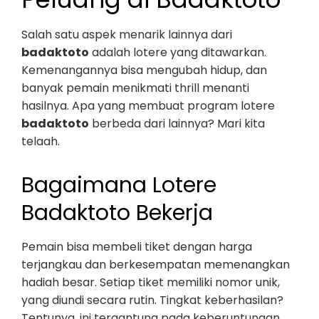
Salah satu aspek menarik lainnya dari
badaktoto
adalah lotere yang ditawarkan.
Kemenangannya bisa mengubah hidup, dan
banyak pemain menikmati thrill menanti
hasilnya. Apa yang membuat program lotere
badaktoto
berbeda dari lainnya? Mari kita
telaah.
Bagaimana Lotere
Badaktoto Bekerja
Pemain bisa membeli tiket dengan harga
terjangkau dan berkesempatan memenangkan
hadiah besar. Setiap tiket memiliki nomor unik,
yang diundi secara rutin. Tingkat keberhasilan?
Tentunya, ini tergantung pada keberuntungan