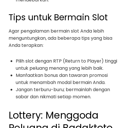
Tips untuk Bermain Slot
Agar pengalaman bermain slot Anda lebih
menguntungkan, ada beberapa tips yang bisa
Anda terapkan:
Pilih slot dengan RTP (Return to Player) tinggi
untuk peluang menang yang lebih baik.
Manfaatkan bonus dan tawaran promosi
untuk menambah modal bermain Anda.
Jangan terburu-buru; bermainlah dengan
sabar dan nikmati setiap momen.
Lottery: Menggoda
Peluang di Badaktoto