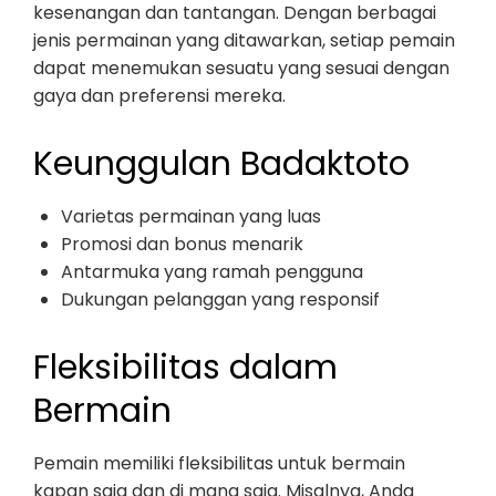
kesenangan dan tantangan. Dengan berbagai
jenis permainan yang ditawarkan, setiap pemain
dapat menemukan sesuatu yang sesuai dengan
gaya dan preferensi mereka.
Keunggulan Badaktoto
Varietas permainan yang luas
Promosi dan bonus menarik
Antarmuka yang ramah pengguna
Dukungan pelanggan yang responsif
Fleksibilitas dalam
Bermain
Pemain memiliki fleksibilitas untuk bermain
kapan saja dan di mana saja. Misalnya, Anda