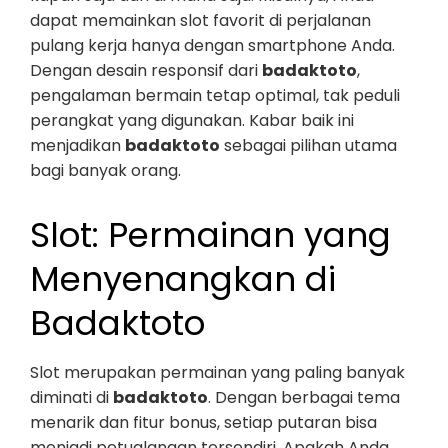
dapat memainkan slot favorit di perjalanan
pulang kerja hanya dengan smartphone Anda.
Dengan desain responsif dari
badaktoto
,
pengalaman bermain tetap optimal, tak peduli
perangkat yang digunakan. Kabar baik ini
menjadikan
badaktoto
sebagai pilihan utama
bagi banyak orang.
Slot: Permainan yang
Menyenangkan di
Badaktoto
Slot merupakan permainan yang paling banyak
diminati di
badaktoto
. Dengan berbagai tema
menarik dan fitur bonus, setiap putaran bisa
menjadi petualangan tersendiri. Apakah Anda