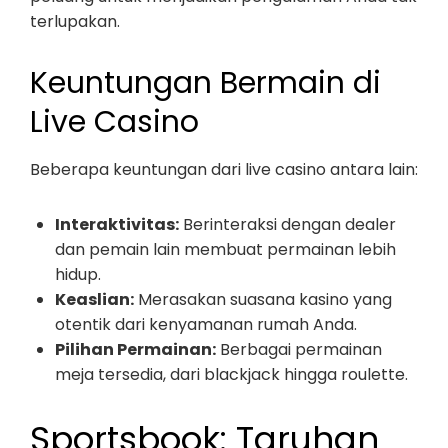
terlupakan.
Keuntungan Bermain di
Live Casino
Beberapa keuntungan dari live casino antara lain:
Interaktivitas:
Berinteraksi dengan dealer
dan pemain lain membuat permainan lebih
hidup.
Keaslian:
Merasakan suasana kasino yang
otentik dari kenyamanan rumah Anda.
Pilihan Permainan:
Berbagai permainan
meja tersedia, dari blackjack hingga roulette.
Sportsbook: Taruhan