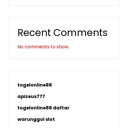
Recent Comments
No comments to show.
togelonline88
apizeus777
togelonline88 daftar
warunggol slot