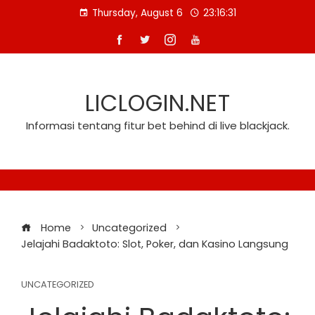
Skip
Thursday, August 6
23:16:32
to
content
LICLOGIN.NET
Informasi tentang fitur bet behind di live blackjack.
Home
Uncategorized
Jelajahi Badaktoto: Slot, Poker, dan Kasino Langsung
UNCATEGORIZED