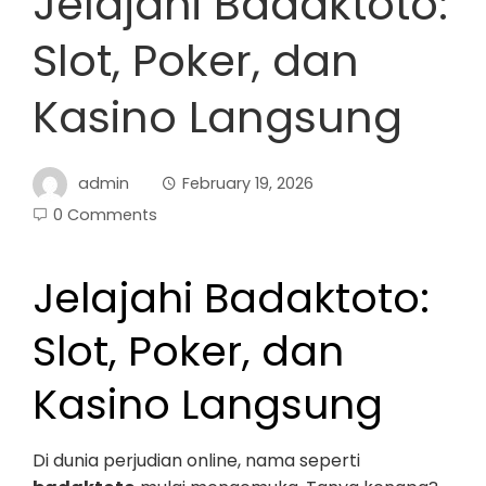
Jelajahi Badaktoto:
Slot, Poker, dan
Kasino Langsung
admin
February 19, 2026
0 Comments
Jelajahi Badaktoto:
Slot, Poker, dan
Kasino Langsung
Di dunia perjudian online, nama seperti